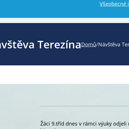
Všeobecné 
vštěva Terezína
Domů
/
Návštěva Te
Žáci 9.tříd dnes v rámci výuky odjeli