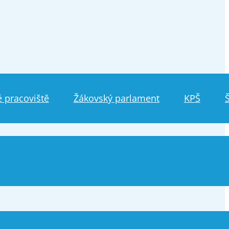
 pracoviště
Žákovský parlament
KPŠ