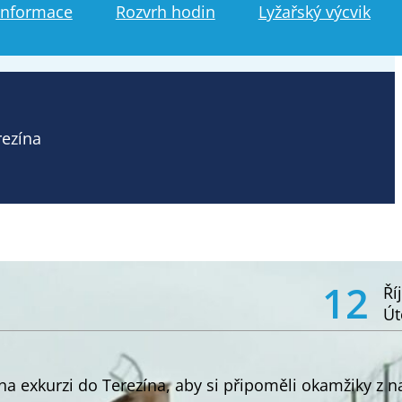
informace
Rozvrh hodin
Lyžařský výcvik
rezína
12
Ří
Út
 na exkurzi do Terezína, aby si připoměli okamžiky z n