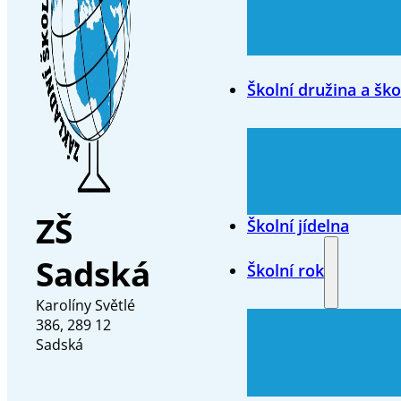
Školní družina a ško
ZŠ
Školní jídelna
Sadská
Školní rok
Karolíny Světlé
386, 289 12
Sadská