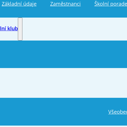
Základní údaje
Zaměstnanci
Školní porade
lní klub
Všeobe