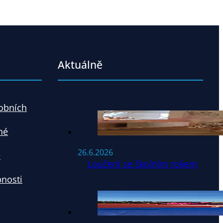
Aktuálně
obních
né
26.6.2026
e
Loučení se školním rokem
pnosti