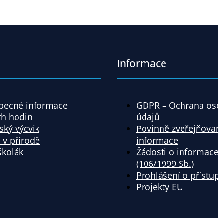
Informace
becné informace
GDPR – Ochrana os
rh hodin
údajů
ský výcvik
Povinně zveřejňova
 v přírodě
informace
školák
Žádosti o informac
(106/1999 Sb.)
Prohlášení o přístu
Projekty EU