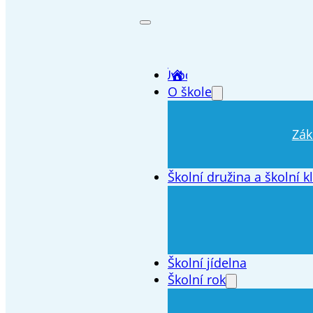
Úvod
O škole
Zák
Školní družina a školní k
Školní jídelna
Školní rok