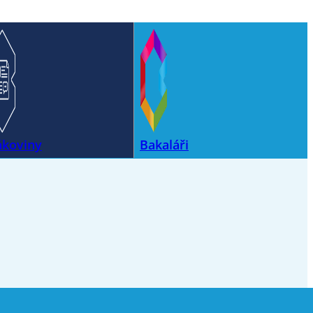
ákoviny
Bakaláři