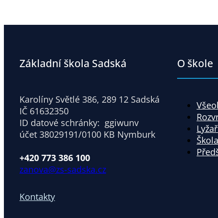
Základní škola Sadská
O škole
Karolíny Světlé 386, 289 12 Sadská
Všeo
IČ 61632350
Rozv
ID datové schránky: ggiwunv
Lyžař
účet 38029191/0100 KB Nymburk
Škola
Před
+420 773 386 100
zanova@zs-sadska.cz
Kontakty