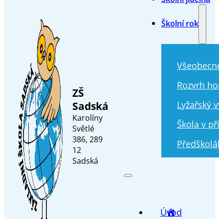
Školní rok
Všeobecn
Rozvrh ho
ZŠ
Sadská
Lyžařský v
Karolíny
Škola v př
Světlé
386, 289
Předškolá
12
Sadská
Úvod