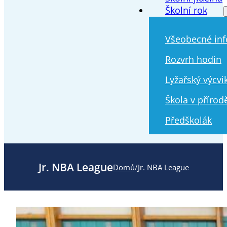
Školní rok
Všeobecné in
Rozvrh hodin
Lyžařský výcvi
Škola v přírod
Předškolák
Jr. NBA League
Domů
/
Jr. NBA League