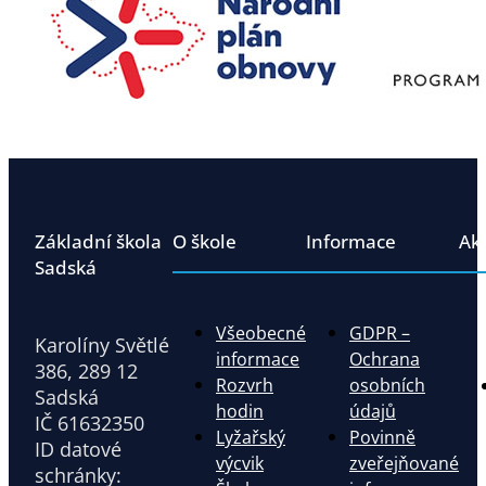
Základní škola
O škole
Informace
Ak
Sadská
Všeobecné
GDPR –
Karolíny Světlé
informace
Ochrana
386, 289 12
Rozvrh
osobních
Sadská
hodin
údajů
IČ 61632350
Lyžařský
Povinně
ID datové
výcvik
zveřejňované
schránky: