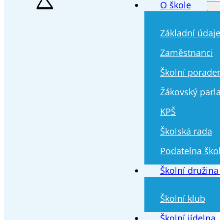
O škole
Základní údaj
Zaměstnanci
Školní porade
Žákovský parl
KPŠ
Školská rada
Podatelna ško
Školní družina
Školní klub
Školní jídelna