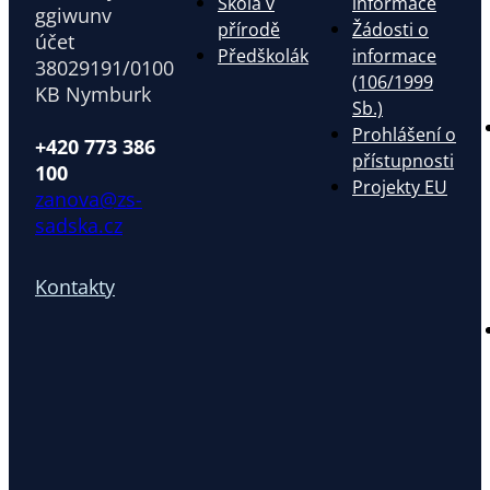
Škola v
informace
ggiwunv
přírodě
Žádosti o
účet
Předškolák
informace
38029191/0100
(106/1999
KB Nymburk
Sb.)
Prohlášení o
+420 773 386
přístupnosti
100
Projekty EU
zanova@zs-
sadska.cz
Kontakty