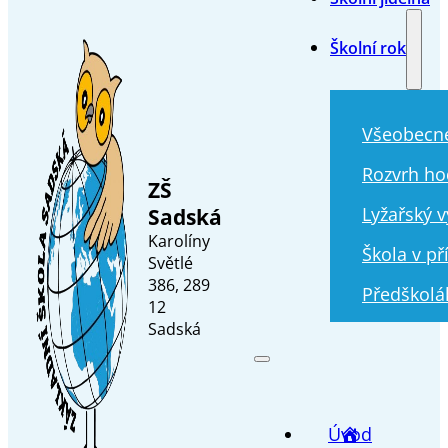
Školní rok
Všeobecn
Rozvrh ho
ZŠ
Sadská
Lyžařský v
Karolíny
Škola v př
Světlé
386, 289
Předškolá
12
Sadská
Úvod