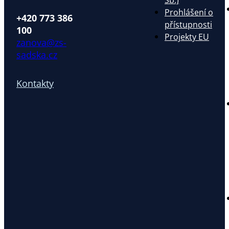
Sb.)
Prohlášení o
+420 773 386
přístupnosti
100
Projekty EU
zanova@zs-
sadska.cz
Kontakty