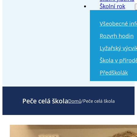
Školní rok
Všeobecné in
Rozvrh hodin
Lyžařský výcvi
Škola v přírod
Předškolák
Peče celá škola
Domů
/
Peče celá škola