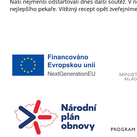
Naši nejmenší odstartovali dnes další soutěž. V 
nejlepšího pekaře. Vítězný recept opět zveřejním