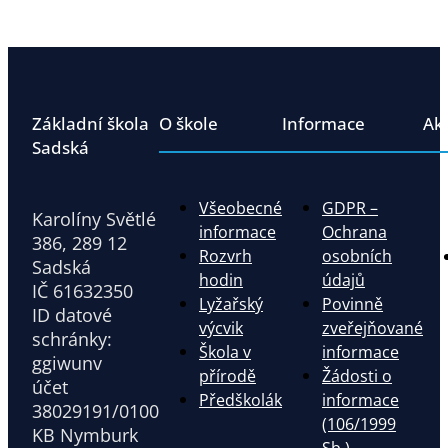
Základní škola
O škole
Informace
Ak
Sadská
Všeobecné
GDPR –
Karolíny Světlé
informace
Ochrana
386, 289 12
Rozvrh
osobních
Sadská
hodin
údajů
IČ 61632350
Lyžařský
Povinně
ID datové
výcvik
zveřejňované
schránky:
Škola v
informace
ggiwunv
přírodě
Žádosti o
účet
Předškolák
informace
38029191/0100
(106/1999
KB Nymburk