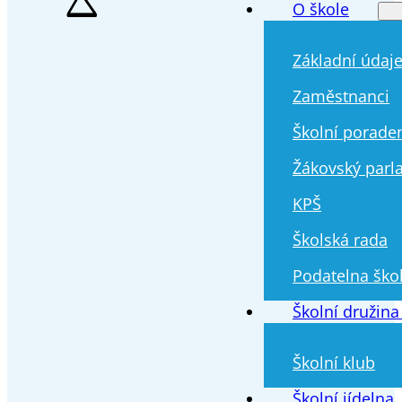
O škole
Základní údaj
Zaměstnanci
Školní porade
Žákovský parl
KPŠ
Školská rada
Podatelna ško
Školní družina
Školní klub
Školní jídelna