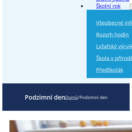
Školní rok
Všeobecné in
Rozvrh hodin
Lyžařský výcvi
Škola v přírod
Předškolák
Podzimní den
Domů
/
Podzimní den