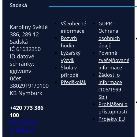
Sadská
Všeobecné
GDPR –
Karolíny Světlé
informace
Ochrana
386, 289 12
Rozvrh
osobních
Sadská
hodin
údajů
IČ 61632350
Lyžařský
Povinně
ID datové
výcvik
zveřejňované
schránky:
Škola v
informace
ggiwunv
přírodě
Žádosti o
účet
Předškolák
informace
38029191/0100
(106/1999
KB Nymburk
Sb.)
Prohlášení o
+420 773 386
přístupnosti
100
Projekty EU
zanova@zs-
sadska.cz