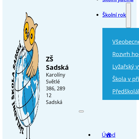
Školní rok
Všeobecn
Rozvrh ho
ZŠ
Sadská
Lyžařský v
Karolíny
Škola v př
Světlé
386, 289
Předškolá
12
Sadská
Úvod