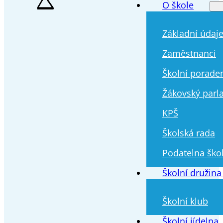
O škole
Základní údaj
Zaměstnanci
Školní porade
Žákovský parl
KPŠ
Školská rada
Podatelna ško
Školní družina
Školní klub
Školní jídelna