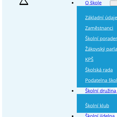
O škole
Základní údaj
Zaměstnanci
Školní porade
Žákovský parl
KPŠ
Školská rada
Podatelna ško
Školní družina
Školní klub
Školní jídelna