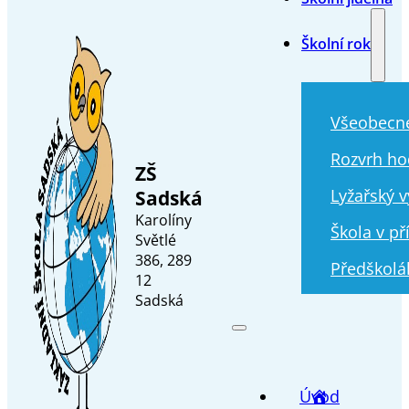
Školní rok
Všeobecn
Rozvrh ho
ZŠ
Sadská
Lyžařský v
Karolíny
Škola v př
Světlé
386, 289
Předškolá
12
Sadská
Úvod