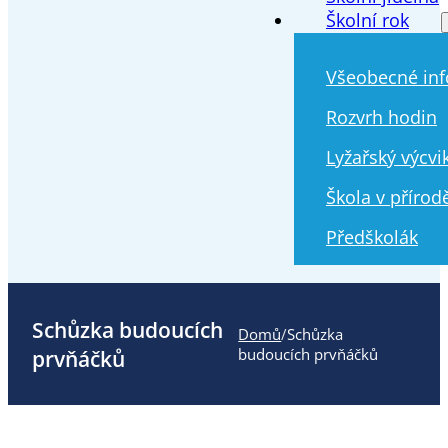
Školní rok
Všeobecné in
Rozvrh hodin
Lyžařský výcvi
Škola v přírod
Předškolák
Schůzka budoucích
Domů
/
Schůzka
prvňáčků
budoucích prvňáčků