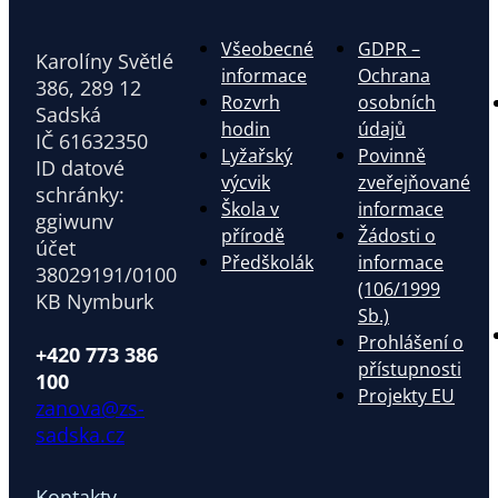
Všeobecné
GDPR –
Karolíny Světlé
informace
Ochrana
386, 289 12
Rozvrh
osobních
Sadská
hodin
údajů
IČ 61632350
Lyžařský
Povinně
ID datové
výcvik
zveřejňované
schránky:
Škola v
informace
ggiwunv
přírodě
Žádosti o
účet
Předškolák
informace
38029191/0100
(106/1999
KB Nymburk
Sb.)
Prohlášení o
+420 773 386
přístupnosti
100
Projekty EU
zanova@zs-
sadska.cz
Kontakty