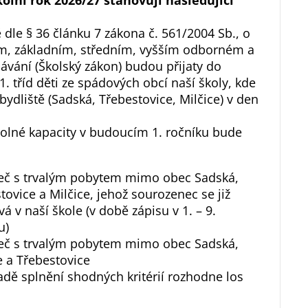
kolní rok 2026/27 stanovuji následující
dle § 36 článku 7 zákona č. 561/2004 Sb., o
m, základním, středním, vyšším odborném a
ávání (Školský zákon) budou přijaty do
. tříd děti ze spádových obcí naší školy, kde
 bydliště (Sadská, Třebestovice, Milčice) v den
volné kapacity v budoucím 1. ročníku bude
eč s trvalým pobytem mimo obec Sadská,
tovice a Milčice, jehož sourozenec se již
vá v naší škole (v době zápisu v 1. – 9.
u)
eč s trvalým pobytem mimo obec Sadská,
e a Třebestovice
adě splnění shodných kritérií rozhodne los