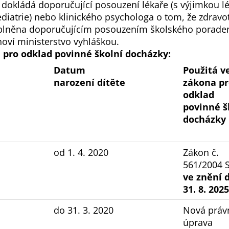
 dokládá doporučující posouzení lékaře (s výjimkou l
pediatrie) nebo klinického psychologa o tom, že zdra
oplněna doporučujícím posouzením školského poradens
oví ministerstvo vyhláškou.
pro odklad povinné školní docházky:
Datum
Použitá v
narození dítěte
zákona pr
odklad
povinné š
docházky
od 1. 4. 2020
Zákon č.
561/2004 S
ve znění 
31. 8. 2025
do 31. 3. 2020
Nová práv
úprava