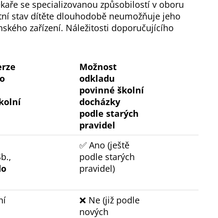
ékaře se specializovanou způsobilostí v oboru
votní stav dítěte dlouhodobě neumožňuje jeho
kého zařízení. Náležitosti doporučujícího
erze
Možnost
o
odkladu
povinné školní
kolní
docházky
podle starých
pravidel
✅ Ano (ještě
b.,
podle starých
do
pravidel)
ní
❌ Ne (již podle
nových