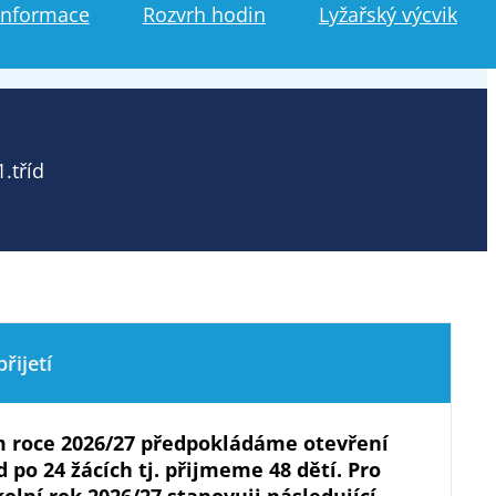
informace
Rozvrh hodin
Lyžařský výcvik
.tříd
řijetí
m roce 2026/27 předpokládáme otevření
d po 24 žácích tj. přijmeme 48 dětí. Pro