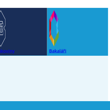
ákoviny
Bakaláři