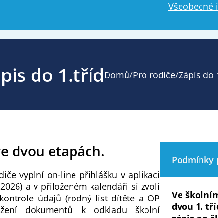
Všeobecné 
pis do 1.tříd
Domů
/
Pro rodiče
/
Zápis do 1
ve dvou etapách.
Podmínky p
diče vyplní on-line přihlášku v aplikaci
.2026) a v přiloženém kalendáři si zvolí
Ve školní
kontrole údajů (rodný list dítěte a OP
dvou 1. tří
ložení dokumentů k odkladu školní