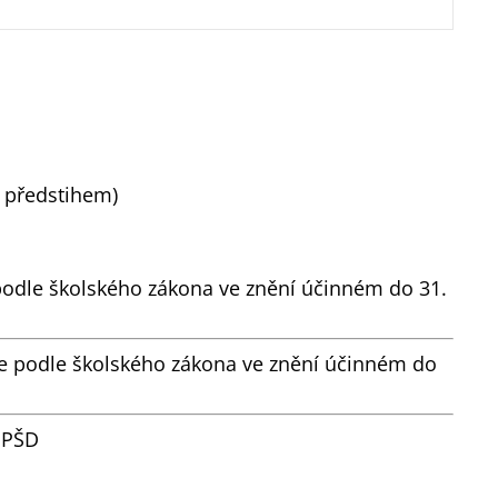
m předstihem)
podle školského zákona ve znění účinném do 31.
je podle školského zákona ve znění účinném do
ů PŠD