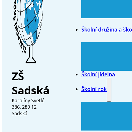
Školní družina a ško
ZŠ
Školní jídelna
Sadská
Školní rok
Karolíny Světlé
386, 289 12
Sadská