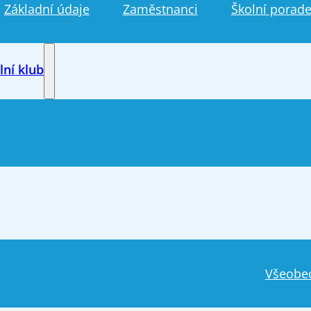
Základní údaje
Zaměstnanci
Školní porade
lní klub
Všeobe