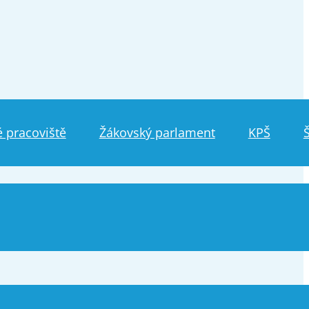
 pracoviště
Žákovský parlament
KPŠ