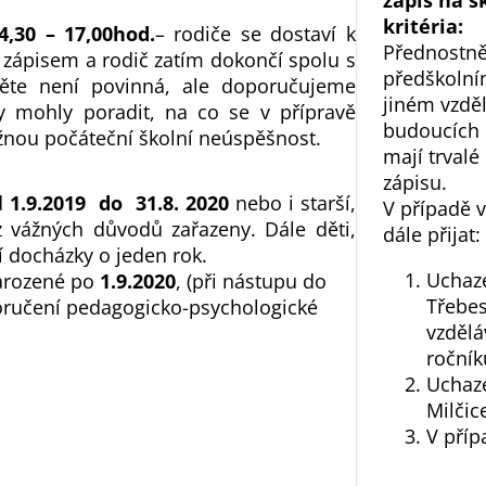
zápis na š
kritéria:
4,30 – 17,00hod.
– rodiče se dostaví k
Přednostně 
e zápisem a rodič zatím dokončí spolu s
předškolní
těte není povinná, ale doporučujeme
jiném vzděl
ky mohly poradit, na co se v přípravě
budoucích 1
nou počáteční školní neúspěšnost.
mají trvalé
zápisu.
d
1.9.2019 do 31.8. 2020
nebo i starší,
V případě 
z vážných důvodů zařazeny. Dále děti,
dále přijat:
í docházky o jeden rok.
Uchaz
narozené po
1.9.2020
, (při nástupu do
Třebes
poručení pedagogicko-psychologické
vzdělá
ročník
Uchaz
Milčic
V příp