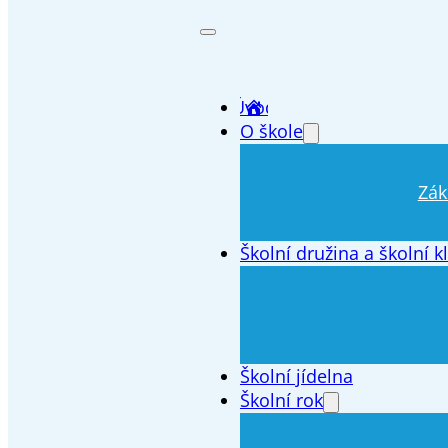
Úvod
O škole
Zák
Školní družina a školní k
Školní jídelna
Školní rok