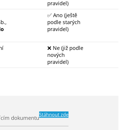
pravidel)
✅ Ano (ještě
b.,
podle starých
do
pravidel)
ní
❌ Ne (již podle
nových
pravidel)
Stáhnout zde
ujícím dokumentu